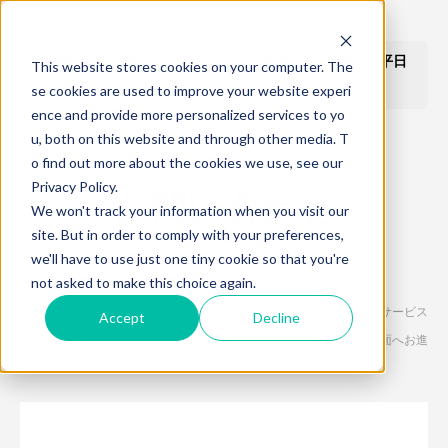
☎
電話でのお問い合わせはこちら：050-1781-4660 平日
This website stores cookies on your computer. The
10:00〜19:00（土・日・祝日・年末年始を除く）
se cookies are used to improve your website experi
ence and provide more personalized services to yo
u, both on this website and through other media. T
o find out more about the cookies we use, see our
Privacy Policy.
お問い合わせ
We won't track your information when you visit our
site. But in order to comply with your preferences,
we'll have to use just one tiny cookie so that you're
not asked to make this choice again.
必要項目のご入力、「お客様の個人情報のお取り扱いについて」「サービス
Accept
Decline
利用規約」をご確認・ご同意の上、「送信」ボタンを押して確認画面へお進
みください。