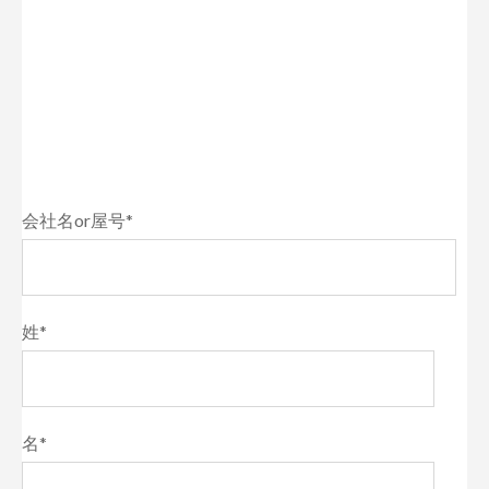
お問合せフォーム
弊社サービスに関するお問い合わせフォームです。
お問い合わせ種別・サービス等を選択のうえ送信いただきましたら、追って
担当者よりご連絡差し上げます。
飲食店をご利用のエンドユーザー様からの問い合わせが増加しております。
こちらは弊社が提供する飲食店向けサービスに関する問い合わせフォームで
す。店舗のご予約等に関するお問い合わせは、恐れ入りますが店舗へ直接ご
連絡いただきますようお願いいたします。
ご予約の変更・キャンセルなどはこちらに送信いただいても対応できかねま
すのでご了承ください。
会社名or屋号
*
姓
*
名
*